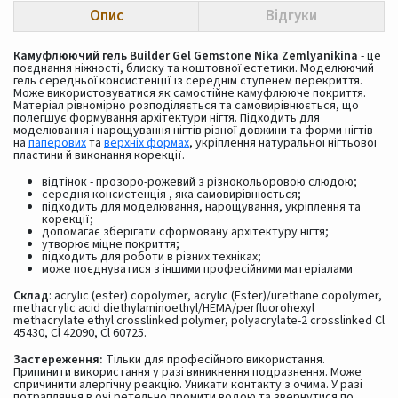
Опис
Відгуки
Камуфлюючий гель Builder Gel Gemstone Nika Zemlyanikina
- це
поєднання ніжності, блиску та коштовної естетики. Моделюючий
гель середньої консистенції із середнім ступенем перекриття.
Може використовуватися як самостійне камуфлююче покриття.
Матеріал рівномірно розподіляється та самовирівнюється, що
полегшує формування архітектури нігтя. Підходить для
моделювання і нарощування нігтів різної довжини та форми нігтів
на
паперових
та
верхніх формах
, укріплення натуральної нігтьової
пластини й виконання корекції.
відтінок - прозоро-рожевий з різнокольоровою слюдою;
середня консистенція , яка самовирівнюється;
підходить для моделювання, нарощування, укріплення та
корекції;
допомагає зберігати сформовану архітектуру нігтя;
утворює міцне покриття;
підходить для роботи в різних техніках;
може поєднуватися з іншими професійними матеріалами
Склад
: acrylic (ester) copolymer, acrylic (Ester)/urethane copolymer,
methacrylic acid diethylaminoethyl/HEMA/perfluorohexyl
methacrylate ethyl crosslinked polymer, polyacrylate-2 crosslinked Cl
45430, Cl 42090, Cl 60725.
Застереження:
Тільки для професійного використання.
Припинити використання у разі виникнення подразнення. Може
спричинити алергічну реакцію. Уникати контакту з очима. У разі
потрапляння в очі ретельно промити водою та звернутися по