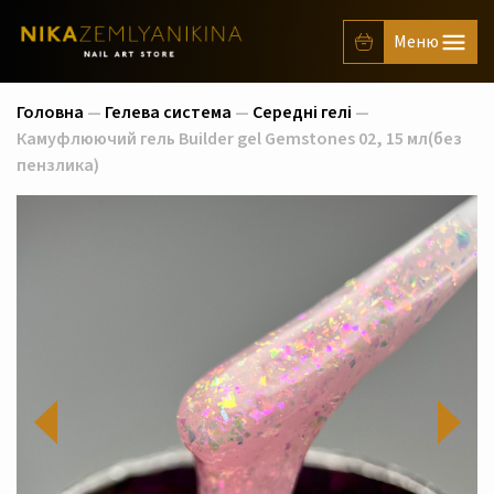
Головна
—
Гелева система
—
Середні гелі
—
Камуфлюючий гель Builder gel Gemstones 02, 15 мл(без
пензлика)