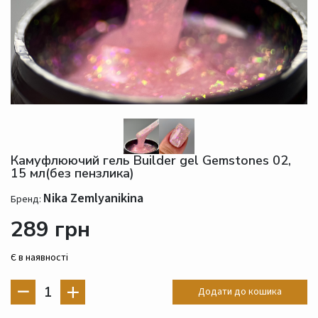
Камуфлюючий гель Builder gel Gemstones 02,
15 мл(без пензлика)
Nika Zemlyanikina
Бренд:
289 грн
Є в наявності
1
Додати до кошика