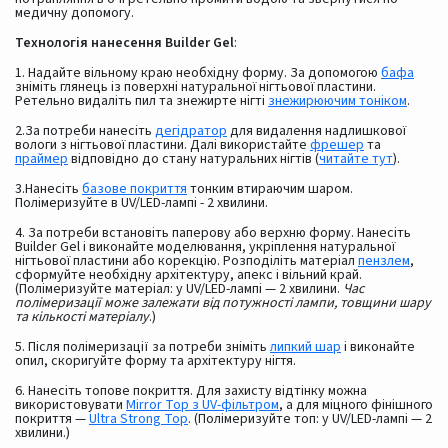
медичну допомогу.
Технологія нанесення Builder Gel
:
1. Надайте вільному краю необхідну форму. За допомогою
бафа
зніміть глянець із поверхні натуральної нігтьової пластини.
Ретельно видаліть пил та знежирте нігті
знежирюючим тоніком
.
2.За потреби нанесіть
дегідратор
для видалення надлишкової
вологи з нігтьової пластини. Далі використайте
фрешер
та
праймер
відповідно до стану натуральних нігтів (
читайте тут
).
3.Нанесіть
базове покриття
тонким втираючим шаром.
Полімеризуйте в UV/LED-лампі - 2 хвилини.
4. За потреби встановіть паперову або верхню форму. Нанесіть
Builder Gel і виконайте моделювання, укріплення натуральної
нігтьової пластини або корекцію. Розподіліть матеріал
пензлем
,
сформуйте необхідну архітектуру, апекс і вільний край.
(Полімеризуйте матеріал: у UV/LED-лампі — 2 хвилини.
Час
полімеризації може залежати від потужності лампи, товщини шару
та кількості матеріалу
.)
5. Після полімеризації за потреби зніміть
липкий шар
і виконайте
опил, скоригуйте форму та архітектуру нігтя.
6. Нанесіть топове покриття. Для захисту відтінку можна
використовувати
Mirror Top з UV-фільтром
, а для міцного фінішного
покриття —
Ultra Strong Top
. (Полімеризуйте топ: у UV/LED-лампі — 2
хвилини.)