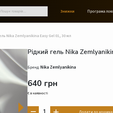
к
Знижки
Програма лоя
ів
ль Nika Zemlyanikina Easy Gel 01, 30 мл
Рідкий гель Nika Zemlyaniki
Nika Zemlyanikina
Бренд:
640 грн
Є в наявності
1
Додати до кошика