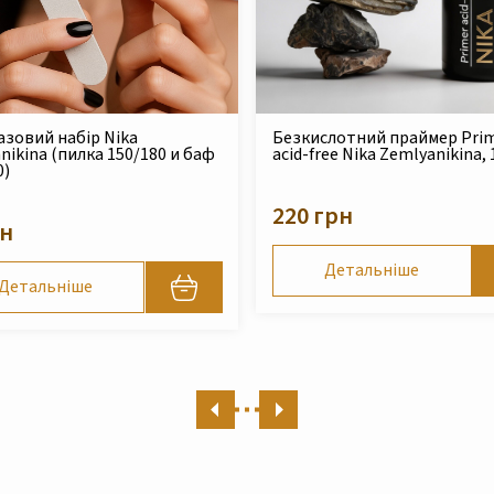
зовий набір Nika
Безкислотний праймер Pri
nikina (пилка 150/180 и баф
acid-free Nika Zemlyanikina,
0)
220 грн
рн
Детальніше
Детальніше