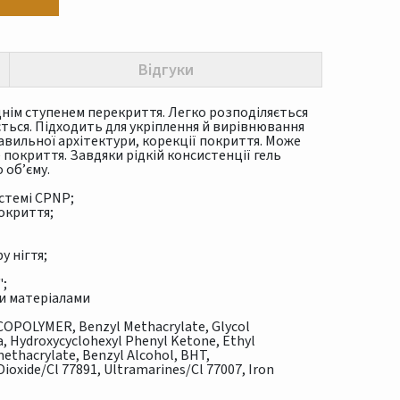
Відгуки
днім ступенем перекриття. Легко розподіляється
ться. Підходить для укріплення й вирівнювання
авильної архітектури, корекції покриття. Може
окриття. Завдяки рідкій консистенції гель
 об’єму.
стемі CPNP;
покриття;
у нігтя;
";
и матеріалами
COPOLYMER, Benzyl Methacrylate, Glycol
ca, Hydroxycyclohexyl Phenyl Ketone, Ethyl
thacrylate, Benzyl Alcohol, BHT,
ioxide/Cl 77891, Ultramarines/Cl 77007, Iron