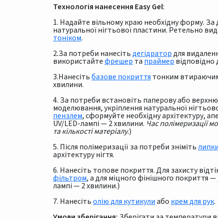
Технологія нанесення Easy Gel
:
1. Надайте вільному краю необхідну форму. З
натуральної нігтьової пластини. Ретельно вид
тоніком
.
2.За потреби нанесіть
дегідратор
для видаленн
використайте
фрешер
та
праймер
відповідно д
3.Нанесіть
базове покриття
тонким втираючим 
хвилини.
4. За потреби встановіть паперову або верхню 
моделювання, укріплення натуральної нігтьово
пензлем
, сформуйте необхідну архітектуру, апе
UV/LED-лампі — 2 хвилини.
Час полімеризації м
та кількості матеріалу
.)
5. Після полімеризації за потреби зніміть
липк
архітектуру нігтя.
6. Нанесіть топове покриття. Для захисту від
фільтром
, а для міцного фінішного покриття —
лампі — 2 хвилини.)
7. Нанесіть
олію для кутикули
або
крем для рук
.
Умови зберігання:
Зберігати за температури від