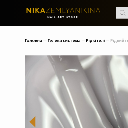
Пошу
товар
Головна
—
Гелева система
—
Рідкі гелі
— Рідкий ге