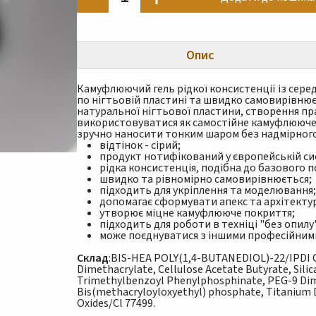
Опис
Камуфлюючий гель рідкої консистенції із сере
по нігтьовій пластині та швидко самовирівнює
натуральної нігтьової пластини, створення пр
використовуватися як самостійне камуфлююче п
зручно наносити тонким шаром без надмірного
відтінок - сірий;
продукт нотифікований у європейській си
рідка консистенція, подібна до базового 
швидко та рівномірно самовирівнюється;
підходить для укріплення та моделювання;
допомагає сформувати апекс та архітектур
утворює міцне камуфлююче покриття;
підходить для роботи в техніці "без опилу
може поєднуватися з іншими професійним
Склад
:BIS-HEA POLY(1,4-BUTANEDIOL)-22/IPDI 
Dimethacrylate, Cellulose Acetate Butyrate, Sili
Trimethylbenzoyl Phenylphosphinate, PEG-9 Dime
Bis(methacryloyloxyethyl) phosphate, Titanium D
Oxides/Cl 77499.