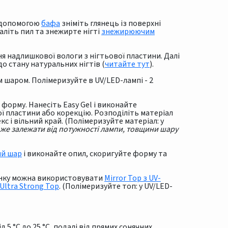
а допомогою
бафа
зніміть глянець із поверхні
аліть пил та знежирте нігті
знежирюючим
я надлишкової вологи з нігтьової пластини. Далі
о стану натуральних нігтів (
читайте тут
).
шаром. Полімеризуйте в UV/LED-лампі - 2
форму. Нанесіть Easy Gel і виконайте
ї пластини або корекцію. Розподіліть матеріал
кс і вільний край. (Полімеризуйте матеріал: у
оже залежати від потужності лампи, товщини шару
ий шар
і виконайте опил, скоригуйте форму та
тінку можна використовувати
Mirror Top з UV-
Ultra Strong Top
. (Полімеризуйте топ: у UV/LED-
 5 °C до 25 °C, подалі від прямих сонячних