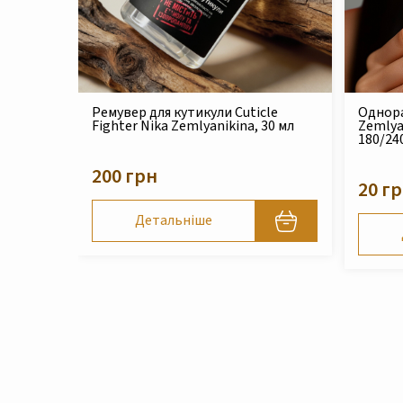
й
Ремувер для кутикули Cuticle
Однора
Fighter Nika Zemlyanikina, 30 мл
Zemlya
a
180/24
200 грн
20 г
Детальніше