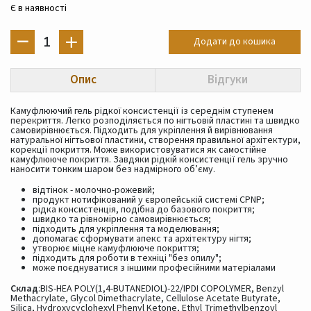
Є в наявності
1
Додати до кошика
Опис
Відгуки
Камуфлюючий гель рідкої консистенції із середнім ступенем
перекриття. Легко розподіляється по нігтьовій пластині та швидко
самовирівнюється. Підходить для укріплення й вирівнювання
натуральної нігтьової пластини, створення правильної архітектури,
корекції покриття. Може використовуватися як самостійне
камуфлююче покриття. Завдяки рідкій консистенції гель зручно
наносити тонким шаром без надмірного об’єму.
відтінок - молочно-рожевий;
продукт нотифікований у європейській системі CPNP;
рідка консистенція, подібна до базового покриття;
швидко та рівномірно самовирівнюється;
підходить для укріплення та моделювання;
допомагає сформувати апекс та архітектуру нігтя;
утворює міцне камуфлююче покриття;
підходить для роботи в техніці "без опилу";
може поєднуватися з іншими професійними матеріалами
Склад
:BIS-HEA POLY(1,4-BUTANEDIOL)-22/IPDI COPOLYMER, Benzyl
Methacrylate, Glycol Dimethacrylate, Cellulose Acetate Butyrate,
Silica, Hydroxycyclohexyl Phenyl Ketone, Ethyl Trimethylbenzoyl