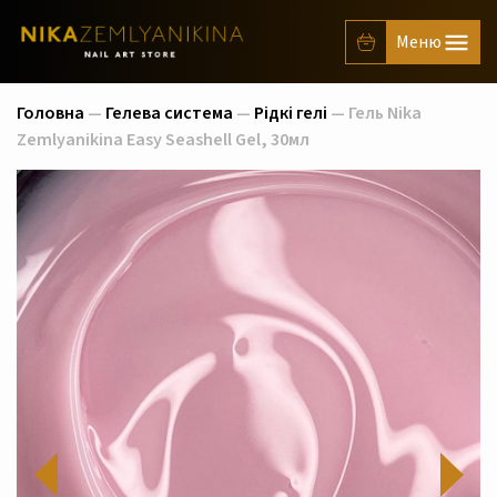
Головна
—
Гелева система
—
Рідкі гелі
— Гель Nika
Zemlyanikina Easy Seashell Gel, 30мл