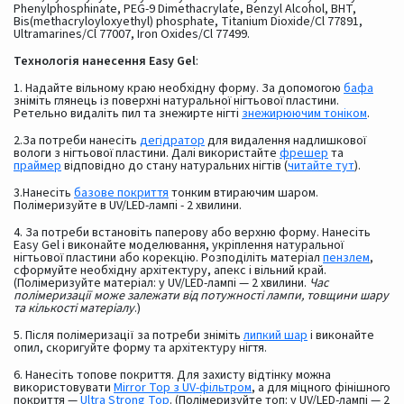
Phenylphosphinate, PEG-9 Dimethacrylate, Benzyl Alcohol, BHT,
Bis(methacryloyloxyethyl) phosphate, Titanium Dioxide/Cl 77891,
Ultramarines/Cl 77007, Iron Oxides/Cl 77499.
Технологія нанесення Easy Gel
:
1. Надайте вільному краю необхідну форму. За допомогою
бафа
зніміть глянець із поверхні натуральної нігтьової пластини.
Ретельно видаліть пил та знежирте нігті
знежирюючим тоніком
.
2.За потреби нанесіть
дегідратор
для видалення надлишкової
вологи з нігтьової пластини. Далі використайте
фрешер
та
праймер
відповідно до стану натуральних нігтів (
читайте тут
).
3.Нанесіть
базове покриття
тонким втираючим шаром.
Полімеризуйте в UV/LED-лампі - 2 хвилини.
4. За потреби встановіть паперову або верхню форму. Нанесіть
Easy Gel і виконайте моделювання, укріплення натуральної
нігтьової пластини або корекцію. Розподіліть матеріал
пензлем
,
сформуйте необхідну архітектуру, апекс і вільний край.
(Полімеризуйте матеріал: у UV/LED-лампі — 2 хвилини.
Час
полімеризації може залежати від потужності лампи, товщини шару
та кількості матеріалу
.)
5. Після полімеризації за потреби зніміть
липкий шар
і виконайте
опил, скоригуйте форму та архітектуру нігтя.
6. Нанесіть топове покриття. Для захисту відтінку можна
використовувати
Mirror Top з UV-фільтром
, а для міцного фінішного
покриття —
Ultra Strong Top
. (Полімеризуйте топ: у UV/LED-лампі — 2