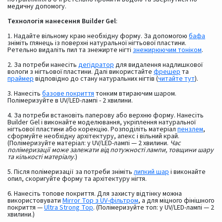
медичну допомогу.
Технологія нанесення Builder Gel
:
1. Надайте вільному краю необхідну форму. За допомогою
бафа
зніміть глянець із поверхні натуральної нігтьової пластини.
Ретельно видаліть пил та знежирте нігті
знежирюючим тоніком
.
2. За потреби нанесіть
дегідратор
для видалення надлишкової
вологи з нігтьової пластини. Далі використайте
фрешер
та
праймер
відповідно до стану натуральних нігтів (
читайте тут
).
3. Нанесіть
базове покриття
тонким втираючим шаром.
Полімеризуйте в UV/LED-лампі - 2 хвилини.
4. За потреби встановіть паперову або верхню форму. Нанесіть
Builder Gel і виконайте моделювання, укріплення натуральної
нігтьової пластини або корекцію. Розподіліть матеріал
пензлем
,
сформуйте необхідну архітектуру, апекс і вільний край.
(Полімеризуйте матеріал: у UV/LED-лампі — 2 хвилини.
Час
полімеризації може залежати від потужності лампи, товщини шару
та кількості матеріалу
.)
5. Після полімеризації за потреби зніміть
липкий шар
і виконайте
опил, скоригуйте форму та архітектуру нігтя.
6. Нанесіть топове покриття. Для захисту відтінку можна
використовувати
Mirror Top з UV-фільтром
, а для міцного фінішного
покриття —
Ultra Strong Top
. (Полімеризуйте топ: у UV/LED-лампі — 2
хвилини.)