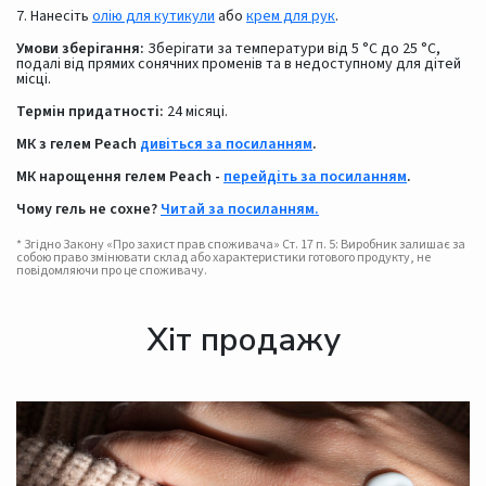
7. Нанесіть
олію для кутикули
або
крем для рук
.
Умови зберігання:
Зберігати за температури від 5 °C до 25 °C,
подалі від прямих сонячних променів та в недоступному для дітей
місці.
Термін придатності:
24 місяці.
МК з гелем Peach
дивіться за посиланням
.
МК нарощення гелем Peach -
перейдіть за посиланням
.
Чому гель не сохне?
Читай за посиланням.
* Згідно Закону «Про захист прав споживача» Ст. 17 п. 5: Виробник залишає за
собою право змінювати склад або характеристики готового продукту, не
повідомляючи про це споживачу.
Хіт продажу