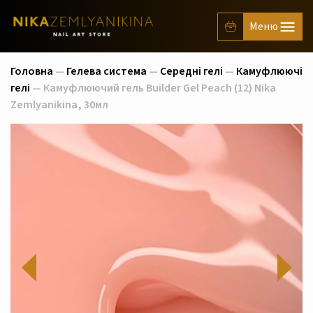
Головна
—
Гелева система
—
Середні гелі
—
Камуфлюючі
гелі
— Камуфлюючий гель Builder Gel Peach (12) Nika
Zemlyanikina, 30мл