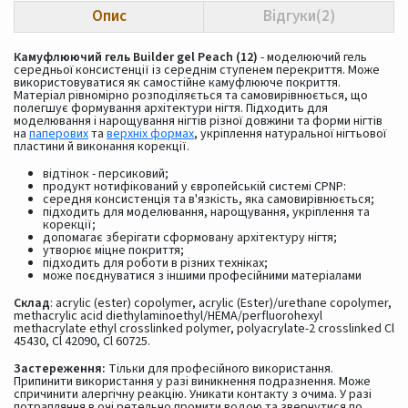
Опис
Відгуки(2)
Камуфлюючий гель Builder gel Peach (12)
- моделюючий гель
середньої консистенції із середнім ступенем перекриття. Може
використовуватися як самостійне камуфлююче покриття.
Матеріал рівномірно розподіляється та самовирівнюється, що
полегшує формування архітектури нігтя. Підходить для
моделювання і нарощування нігтів різної довжини та форми нігтів
на
паперових
та
верхніх формах
, укріплення натуральної нігтьової
пластини й виконання корекції.
відтінок - персиковий;
продукт нотифікований у європейській системі CPNP:
середня консистенція та в'язкість, яка самовирівнюється;
підходить для моделювання, нарощування, укріплення та
корекції;
допомагає зберігати сформовану архітектуру нігтя;
утворює міцне покриття;
підходить для роботи в різних техніках;
може поєднуватися з іншими професійними матеріалами
Склад
: acrylic (ester) copolymer, acrylic (Ester)/urethane copolymer,
methacrylic acid diethylaminoethyl/HEMA/perfluorohexyl
methacrylate ethyl crosslinked polymer, polyacrylate-2 crosslinked Cl
45430, Cl 42090, Cl 60725.
Застереження:
Тільки для професійного використання.
Припинити використання у разі виникнення подразнення. Може
спричинити алергічну реакцію. Уникати контакту з очима. У разі
потрапляння в очі ретельно промити водою та звернутися по