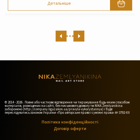
Детальніше
© 2014 - 2026 . Повне або часткове відтворення чи тиражування будь-яким способом
матеріалів, розміщених на сайті, без письмового дозволу тм NIKA Zemlyanikina
заборонено (http://company.ligazakon.ua/pravyla-vykorystannya) і буде
переслідуватись законом України «Про авторське право і суміжні права» № 3792-XII
Політика конфіденційності
Договір оферти