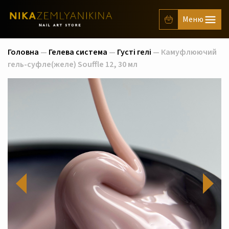
Головна
—
Гелева система
—
Густі гелі
— Камуфлюючий
гель-суфле(желе) Souffle 12, 30 мл