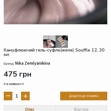
Камуфлюючий гель-суфле(желе) Souffle 12, 30
мл
Nika Zemlyanikina
Бренд:
475 грн
Є в наявності
1
Додати до кошика
Опис
Відгуки