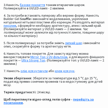
3.Нанесіть
базове покриття
тонким втираючим шаром.
Полімеризуйте в UV/LED-лампі - 2 хвилини.
4. За потреби встановіть паперову або верхню форму. Нанесіть
Builder Gel
Souffle
і виконайте моделювання, укріплення
натуральної нігтьової пластини або корекцію. Розподіліть матеріал
пензлем
, сформуйте необхідну архітектуру, апекс і вільний край.
(Полімеризуйте матеріал: у UV/LED-лампі — 2 хвилини.
Час
полімеризації може залежати від потужності лампи, товщини шару
та кількості матеріалу
.)
5. Після полімеризації за потреби зніміть
липкий шар
і виконайте
опил, скоригуйте форму та архітектуру нігтя.
6. Нанесіть топове покриття. Для захисту відтінку можна
використовувати
Mirror Top з UV-фільтром
, а для міцного фінішного
покриття —
Ultra Strong Top
. (Полімеризуйте топ: у UV/LED-лампі — 2
хвилини.)
7. Нанесіть
олію для кутикули
або
крем для рук
.
Умови зберігання:
Зберігати за температури від 5 °C до 25 °C,
подалі від прямих сонячних променів та в недоступному для дітей
місці.
Термін придатності:
24 місяці.
Щоб переглянути відео-огляд гелів суфле -
перейдіть за
посиланням
.