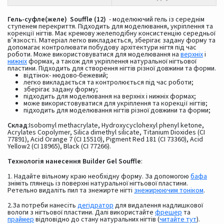
Гель-суфле(желе) Souffle (12)
- моделюючий гель із середнім
ступенем перекриття. Підходить для моделювання, укріплення та
корекції нігтів. Має кремову желеподібну консистенцію середньої
в’язкості. Матеріал легко викладається, зберігає задану форму та
допомагає контролювати побудову архітектури нігтя під час
роботи. Може використовуватися для моделювання на
верхніх
і
нижніх
формах, а також для укріплення натуральної нігтьової
пластини. Підходить для створення нігтів різної довжини та форми.
відтінок- нюдово-бежевий;
легко викладається та контролюється під час роботи;
зберігає задану форму;
підходить для моделювання на верхніх і нижніх формах;
може використовуватися для укріплення та корекції нігтів;
підходить для моделювання нігтів різної довжини та форми;
Склад
:Isobomyl methacrylate, Hydroxycyclohexyl phenyl ketone,
Acrylates Copolymer, Silica dimethyl silicate, Titanium Dioxides (CI
77891), Acid Orange 7 (CI 15510), Pigment Red 181 (CI 73360), Acid
Yellow2 (CI 18965), Black (CI 77266).
Технологія нанесення Builder Gel Souffle
:
1. Надайте вільному краю необхідну форму. За допомогою
бафа
зніміть глянець із поверхні натуральної нігтьової пластини.
Ретельно видаліть пил та знежирте нігті
знежирюючим тоніком
.
2.За потреби нанесіть
дегідратор
для видалення надлишкової
вологи з нігтьової пластини. Далі використайте
фрешер
та
праймер
відповідно до стану натуральних нігтів (
читайте тут
).