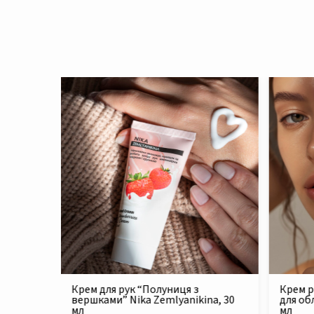
Крем реконструюючий живильний
Філер 
na, 30
для обличчя Nika Zemlyanikina, 30
Zemlya
мл