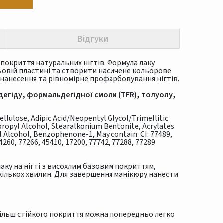
Відгуки
покриття натуральних нігтів. Формула лаку
ьовій пластині та створити насичене кольорове
нанесення та рівномірне профарбовування нігтів.
егіду, формальдегідної смоли (TFR), толуолу,
ellulose, Adipic Acid/Neopentyl Glycol/Trimellitic
opropyl Alcohol, Stearalkonium Bentonite, Acrylates
 Alcohol, Benzophenone-1, May contain: CI: 77489,
74260, 77266, 45410, 17200, 77742, 77288, 77289
лаку на нігті з висохлим базовим покриттям,
кількох хвилин. Для завершення манікюру нанести
більш стійкого покриття можна попередньо легко