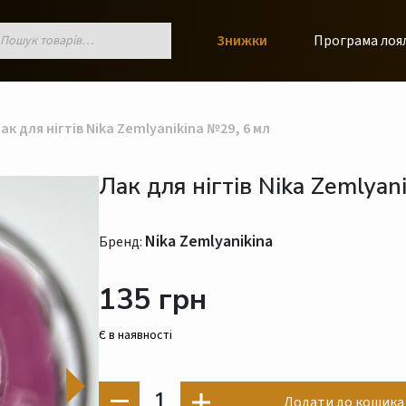
к
Знижки
Програма лоя
ів
ак для нігтів Nika Zemlyanikina №29, 6 мл
Лак для нігтів Nika Zemlyan
Nika Zemlyanikina
Бренд:
135 грн
Є в наявності
1
Додати до кошика