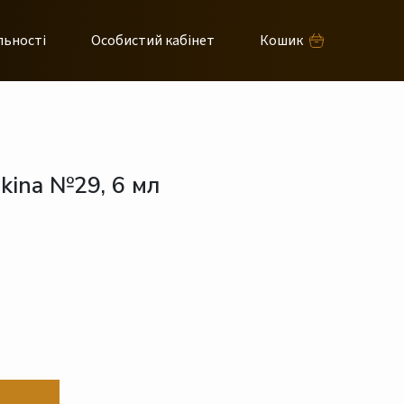
льності
Особистий кабінет
Кошик
ikina №29, 6 мл