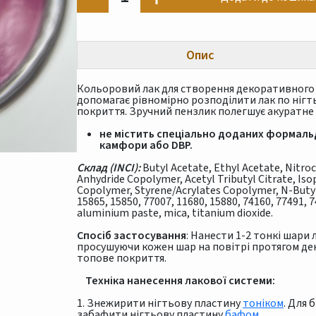
Опис
Кольоровий лак для створення декоративного 
допомагає рівномірно розподілити лак по нігт
покриття. Зручний пензлик полегшує акуратне 
не містить спеціально доданих формальд
камфори або DBP.
Склад (INCI):
Butyl Acetate, Ethyl Acetate, Nitroc
Anhydride Copolymer, Acetyl Tributyl Citrate, Is
Copolymer, Styrene/Acrylates Copolymer, N-Butyl
15865, 15850, 77007, 11680, 15880, 74160, 77491, 
aluminium paste, mica, titanium dioxide.
Спосіб застосування
: Нанести 1-2 тонкі шари 
просушуючи кожен шар на повітрі протягом де
топове покриття.
Техніка нанесення лакової системи:
1. Знежирити нігтьову пластину
тоніком
. Для 
забафити нігтьову пластину
бафом.