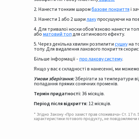
2. Нанести тонким шаром
базове покриття
і за
3. Нанести 1 або 2 шари
лаку
просушуючи на пові
4. Для тривалої носки обов'язково нанести то
або
матовий топ
для сатинового ефекту.
5. Через декілька хвилин розпилити
сушку
на т
топу. Для видалення лакового покриття скори
Більше інформації -
про лакову систему
.
Якщо у вас є складності в нанесенні, ми може
Умови зберігання:
Зберігати за температури ві
попадання прямих сонячних променів.
Термін придатності:
36 місяців.
Період після відкриття:
12 місяців.
* Згідно Закону «Про захист прав споживача» Ст. 17 п
характеристики готового продукту, не повідомляючи 