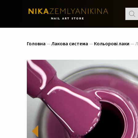
Пошу
товар
Головна
—
Лакова система
—
Кольорові лаки
— Л