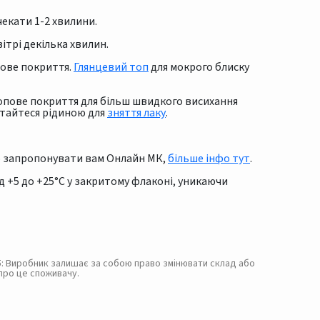
чекати 1-2 хвилини.
трі декілька хвилин.
пове покриття.
Глянцевий топ
для мокрого блиску
опове покриття для більш швидкого висихання
стайтеся рідиною для
зняття лаку
.
мо запропонувати вам Онлайн МК,
більше інфо тут
.
д +5 до +25°С у закритому флаконі, уникаючи
. 5: Виробник залишає за собою право змінювати склад або
про це споживачу.