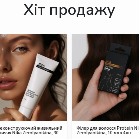
Хіт продажу
для волосся Protein Nika
Безсульфатний очищуючий
nikina, 10 мл x 4шт
шампунь для сухого та
пошкодженого волосся Nika