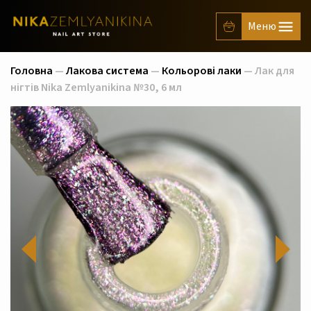
Головна
—
Лакова система
—
Кольорові лаки
— Лак для
нігтів Nika Zemlyanikina №30, 6 мл