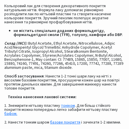
Кольоровий лак для створення декоративного покриття
натуральних нігтів. Формула лаку допомагає рівномірно
розподілити лак по нігтьовій пластині та створити насичене
кольорове покриття. Зручний пензлик полегшує акуратне
нанесення та рівномірне профарбовування нігтів.
не містить спеціально доданих формальдегіду,
формальдегідної смоли (TFR), толуолу, камфори або DBP.
Склад (INCI):
Butyl Acetate, Ethyl Acetate, Nitrocellulose, Adipic
Acid/Neopentyl Glycol/Trimellitic Anhydride Copolymer, Acetyl
Tributyl Citrate, Isopropyl Alcohol, Stearalkonium Bentonite,
Acrylates Copolymer, Styrene/Acrylates Copolymer, N-Butyl Alcohol,
Benzophenone-1, May contain: CI: 77489, 15865, 15850, 77007, 11680,
15880, 74160, 77491, 74260, 77266, 45410, 17200, 77742, 77288, 77289
aluminium paste, mica, titanium dioxide.
Спосіб застосування
: Нанести 1-2 тонкі шари лаку на нігті з
висохлим базовим покриттям, просушуючи кожен шар на повітрі
протягом декількох хвилин. Для завершення манікюру нанести
топове покриття.
Техніка нанесення лакової системи:
1. Знежирити нігтьову пластину
тоніком
. Для більш стійкого
покриття можна попередньо легко забафити нігтьову пластину
бафом.
2. Нанести тонким шаром
базове покриття
і зачекати 1-2 хвилини.