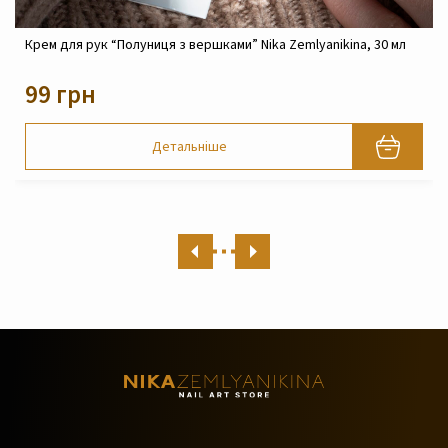
л
Крем реконструюючий живильний для обличчя Nika
Zemlyanikina, 30 мл
820 грн
Детальніше