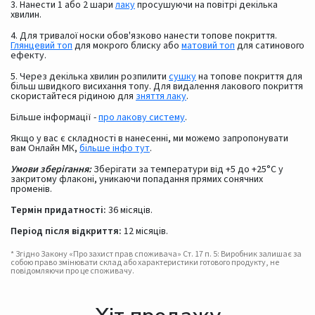
3. Нанести 1 або 2 шари
лаку
просушуючи на повітрі декілька
хвилин.
4. Для тривалої носки обов'язково нанести топове покриття.
Глянцевий топ
для мокрого блиску або
матовий топ
для сатинового
ефекту.
5. Через декілька хвилин розпилити
сушку
на топове покриття для
більш швидкого висихання топу. Для видалення лакового покриття
скористайтеся рідиною для
зняття лаку
.
Більше інформації -
про лакову систему
.
Якщо у вас є складності в нанесенні, ми можемо запропонувати
вам Онлайн МК,
більше інфо тут
.
Умови зберігання:
Зберігати за температури від +5 до +25°С у
закритому флаконі, уникаючи попадання прямих сонячних
променів.
Термін придатності:
36 місяців.
Період після відкриття:
12 місяців.
* Згідно Закону «Про захист прав споживача» Ст. 17 п. 5: Виробник залишає за
собою право змінювати склад або характеристики готового продукту, не
повідомляючи про це споживачу.