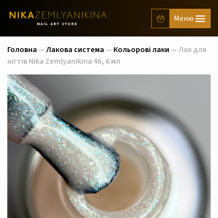
Головна
—
Лакова система
—
Кольорові лаки
— Лак для
нігтів Nika Zemlyanikina 46, 6 мл