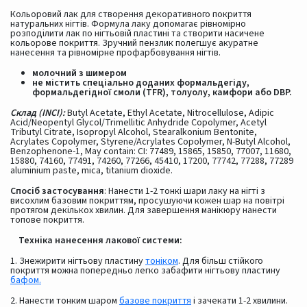
Кольоровий лак для створення декоративного покриття
натуральних нігтів. Формула лаку допомагає рівномірно
розподілити лак по нігтьовій пластині та створити насичене
кольорове покриття. Зручний пензлик полегшує акуратне
нанесення та рівномірне профарбовування нігтів.
молочний з шимером
не містить спеціально доданих формальдегіду,
формальдегідної смоли (TFR), толуолу, камфори або DBP.
Склад (INCI):
Butyl Acetate, Ethyl Acetate, Nitrocellulose, Adipic
Acid/Neopentyl Glycol/Trimellitic Anhydride Copolymer, Acetyl
Tributyl Citrate, Isopropyl Alcohol, Stearalkonium Bentonite,
Acrylates Copolymer, Styrene/Acrylates Copolymer, N-Butyl Alcohol,
Benzophenone-1, May contain: CI: 77489, 15865, 15850, 77007, 11680,
15880, 74160, 77491, 74260, 77266, 45410, 17200, 77742, 77288, 77289
aluminium paste, mica, titanium dioxide.
Спосіб застосування
: Нанести 1-2 тонкі шари лаку на нігті з
висохлим базовим покриттям, просушуючи кожен шар на повітрі
протягом декількох хвилин. Для завершення манікюру нанести
топове покриття.
Техніка нанесення лакової системи:
1. Знежирити нігтьову пластину
тоніком
. Для більш стійкого
покриття можна попередньо легко забафити нігтьову пластину
бафом.
2. Нанести тонким шаром
базове покриття
і зачекати 1-2 хвилини.