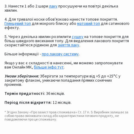
3. Нанести 1 або 2 шари
лаку
просушуючи на повітрі декілька
хвилин.
4. Для тривалої носки обов'язково нанести топове покриття.
Глянцевий топ
для мокрого блиску або
матовий топ
для сатинового
ефекту.
5. Через декілька хвилин розпилити
сушку
на топове покриття для
більш швидкого висихання топу. Для видалення лакового покриття
скористайтеся рідиною для
зняття лаку
.
Більше інформації -
про лакову систему
.
Якщо у вас є складності в нанесенні, ми можемо запропонувати
вам Онлайн МК,
більше інфо тут
.
Умови зберігання:
Зберігати за температури від +5 до +25°С у
закритому флаконі, уникаючи попадання прямих сонячних
променів.
Термін придатності:
36 місяців.
Період після відкриття:
12 місяців.
* Згідно Закону «Про захист прав споживача» Ст. 17 п. 5: Виробник залишає за
собою право змінювати склад або характеристики готового продукту, не
повідомляючи про це споживачу.