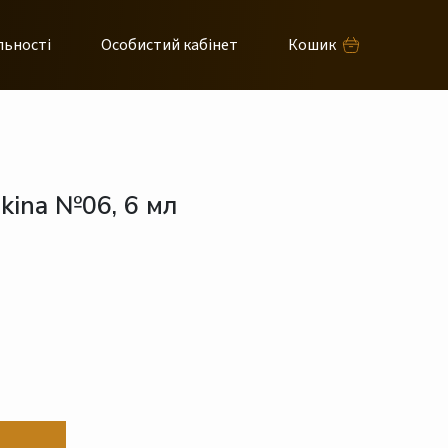
льності
Особистий кабінет
Кошик
ikina №06, 6 мл