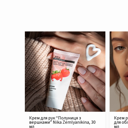
Крем реконструюючий живильний
Філер 
na, 30
для обличчя Nika Zemlyanikina, 30
Zemlya
мл