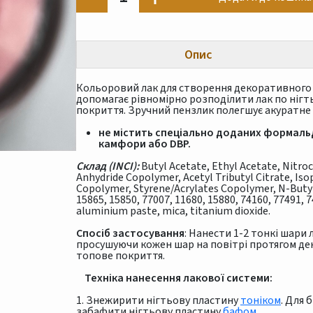
Опис
Кольоровий лак для створення декоративного 
допомагає рівномірно розподілити лак по нігт
покриття. Зручний пензлик полегшує акуратне 
не містить спеціально доданих формальд
камфори або DBP.
Склад (INCI):
Butyl Acetate, Ethyl Acetate, Nitroc
Anhydride Copolymer, Acetyl Tributyl Citrate, Is
Copolymer, Styrene/Acrylates Copolymer, N-Butyl
15865, 15850, 77007, 11680, 15880, 74160, 77491, 
aluminium paste, mica, titanium dioxide.
Спосіб застосування
: Нанести 1-2 тонкі шари 
просушуючи кожен шар на повітрі протягом де
топове покриття.
Техніка нанесення лакової системи:
1. Знежирити нігтьову пластину
тоніком
. Для 
забафити нігтьову пластину
бафом.