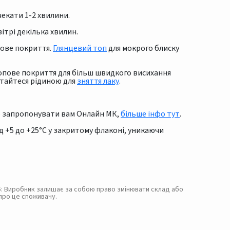
чекати 1-2 хвилини.
трі декілька хвилин.
пове покриття.
Глянцевий топ
для мокрого блиску
опове покриття для більш швидкого висихання
стайтеся рідиною для
зняття лаку
.
мо запропонувати вам Онлайн МК,
більше інфо тут
.
д +5 до +25°С у закритому флаконі, уникаючи
. 5: Виробник залишає за собою право змінювати склад або
про це споживачу.