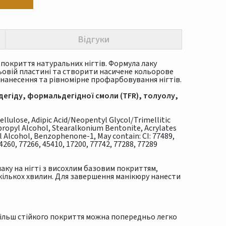
Відгуки
покриття натуральних нігтів. Формула лаку
ьовій пластині та створити насичене кольорове
нанесення та рівномірне профарбовування нігтів.
егіду, формальдегідної смоли (TFR), толуолу,
ellulose, Adipic Acid/Neopentyl Glycol/Trimellitic
opropyl Alcohol, Stearalkonium Bentonite, Acrylates
 Alcohol, Benzophenone-1, May contain: CI: 77489,
74260, 77266, 45410, 17200, 77742, 77288, 77289
лаку на нігті з висохлим базовим покриттям,
кількох хвилин. Для завершення манікюру нанести
більш стійкого покриття можна попередньо легко