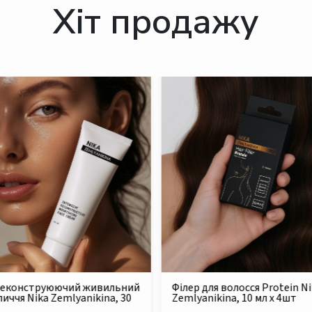
Хіт продажу
для волосся Protein Nika
Безсульфатний очищуючий
nikina, 10 мл x 4шт
шампунь для сухого та
пошкодженого волосся Nik