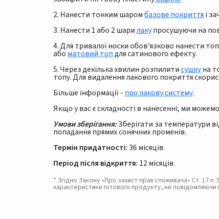
2. Нанести тонким шаром
базове покриття
і за
3. Нанести 1 або 2 шари
лаку
просушуючи на пові
4. Для тривалої носки обов'язково нанести то
або
матовий топ
для сатинового ефекту.
5. Через декілька хвилин розпилити
сушку
на т
топу. Для видалення лакового покриття скори
Більше інформації -
про лакову систему
.
Якщо у вас є складності в нанесенні, ми може
Умови зберігання:
Зберігати за температури ві
попадання прямих сонячних променів.
Термін придатності:
36 місяців.
Період після відкриття:
12 місяців.
* Згідно Закону «Про захист прав споживача» Ст. 17 п
характеристики готового продукту, не повідомляючи 