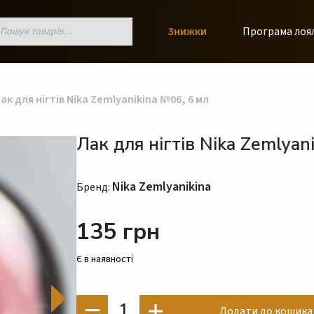
к
Знижки
Програма лоя
ів
ак для нігтів Nika Zemlyanikina №06, 6 мл
Лак для нігтів Nika Zemlyan
Nika Zemlyanikina
Бренд:
135 грн
Є в наявності
1
Додати до кошика