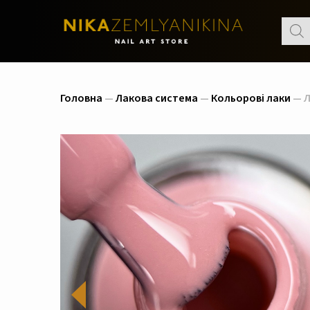
Пошу
товар
Головна
—
Лакова система
—
Кольорові лаки
— Л