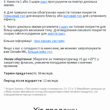
3. Нанести 1 або 2 шари
лаку
просушуючи на повітрі декілька
хвилин.
4. Для тривалої носки обов'язково нанести топове покриття.
Глянцевий топ
для мокрого блиску або
матовий топ
для сатинового
ефекту.
5. Через декілька хвилин розпилити
сушку
на топове покриття для
більш швидкого висихання топу. Для видалення лакового покриття
скористайтеся рідиною для
зняття лаку
.
Більше інформації -
про лакову систему
.
Якщо у вас є складності в нанесенні, ми можемо запропонувати
вам Онлайн МК,
більше інфо тут
.
Умови зберігання:
Зберігати за температури від +5 до +25°С у
закритому флаконі, уникаючи попадання прямих сонячних
променів.
Термін придатності:
36 місяців.
Період після відкриття:
12 місяців.
* Згідно Закону «Про захист прав споживача» Ст. 17 п. 5: Виробник залишає за
собою право змінювати склад або характеристики готового продукту, не
повідомляючи про це споживачу.