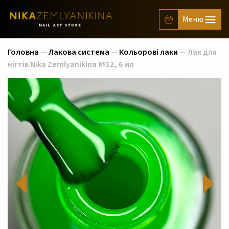
Головна
—
Лакова система
—
Кольорові лаки
— Лак для
нігтів Nika Zemlyanikina №12, 6 мл