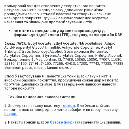
Кольоровий лак для створення декоративного покриття
натуральних нігтів. Формула лаку допомагає рівномірно
розподілити лак по нігтьовій пластині та створити насичене
кольорове покриття. Зручний пензлик полегшує акуратне
нанесення та рівномірне профарбовування нігтів.
не містить спеціально доданих формальдегіду,
формальдегідної смоли (TFR), толуолу, камфори або DBP.
Склад (INCI):
Butyl Acetate, Ethyl Acetate, Nitrocellulose, Adipic
Acid/Neopentyl Glycol/Trimellitic Anhydride Copolymer, Acetyl
Tributyl Citrate, Isopropyl Alcohol, Stearalkonium Bentonite,
Acrylates Copolymer, Styrene/Acrylates Copolymer, N-Butyl Alcohol,
Benzophenone-1, May contain: CI: 77489, 15865, 15850, 77007, 11680,
15880, 74160, 77491, 74260, 77266, 45410, 17200, 77742, 77288, 77289
aluminium paste, mica, titanium dioxide.
Спосіб застосування
: Нанести 1-2 тонкі шари лаку на нігті з
висохлим базовим покриттям, просушуючи кожен шар на повітрі
протягом декількох хвилин. Для завершення манікюру нанести
топове покриття.
Техніка нанесення лакової системи:
1. Знежирити нігтьову пластину
тоніком
. Для більш стійкого
покриття можна попередньо легко забафити нігтьову пластину
бафом.
2. Нанести тонким шаром
базове покриття
і зачекати 1-2 хвилини.