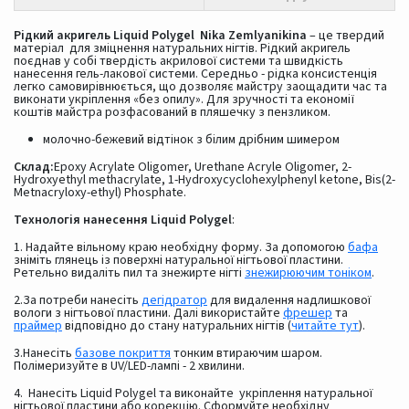
Рідкий акригель Liquid Polygel Nika Zemlyanikina
– це твердий
матеріал для зміцнення натуральних нігтів. Рідкий акригель
поєднав у собі твердість акрилової системи та швидкість
нанесення гель-лакової системи. Середньо - рідка консистенція
легко самовирівнюється, що дозволяє майстру заощадити час та
виконати укріплення «без опилу». Для зручності та економії
коштів майстра розфасований в пляшечку з пензликом.
молочно-бежевий відтінок з білим дрібним шимером
Склад:
Epoxy Acrylate Oligomer, Urethane Acryle Oligomer, 2-
Hydroxyethyl methacrylate, 1-Hydroxycyclohexylphenyl ketone, Bis(2-
Metnacryloxy-ethyl) Phosphate.
Технологія нанесення Liquid Polygel
:
1. Надайте вільному краю необхідну форму. За допомогою
бафа
зніміть глянець із поверхні натуральної нігтьової пластини.
Ретельно видаліть пил та знежирте нігті
знежирюючим тоніком
.
2.За потреби нанесіть
дегідратор
для видалення надлишкової
вологи з нігтьової пластини. Далі використайте
фрешер
та
праймер
відповідно до стану натуральних нігтів (
читайте тут
).
3.Нанесіть
базове покриття
тонким втираючим шаром.
Полімеризуйте в UV/LED-лампі - 2 хвилини.
4. Нанесіть Liquid Polygel та виконайте укріплення натуральної
нігтьової пластини або корекцію. Cформуйте необхідну