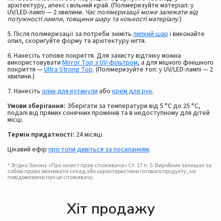
архітектуру, апекс і вільний край. (Полімеризуйте матеріал: у
UV/LED-лампі — 2 хвилини.
Час полімеризації може залежати від
потужності лампи, товщини шару та кількості матеріалу
.)
5. Після полімеризації за потреби зніміть
липкий шар
і виконайте
опил, скоригуйте форму та архітектуру нігтя.
6. Нанесіть топове покриття. Для захисту відтінку можна
використовувати
Mirror Top з UV-фільтром
, а для міцного фінішного
покриття —
Ultra Strong Top
. (Полімеризуйте топ: у UV/LED-лампі — 2
хвилини.)
7. Нанесіть
олію для кутикули
або
крем для рук
.
Умови зберігання:
Зберігати за температури від 5 °C до 25 °C,
подалі від прямих сонячних променів та в недоступному для дітей
місці.
Термін придатності:
24 місяці.
Цікавий ефір
про топи дивіться за посиланням
.
* Згідно Закону «Про захист прав споживача» Ст. 17 п. 5: Виробник залишає за
собою право змінювати склад або характеристики готового продукту, не
повідомляючи про це споживачу.
Хіт продажу