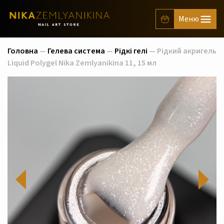
Головна
—
Гелева система
—
Рідкі гелі
— Рідкий акригель
Liquid Polygel Nika Zemlyanikina 11, 15 мл