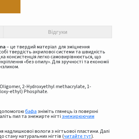
Відгуки
ina
– це твердий матеріал для зміцнення
 собі твердість акрилової системи та швидкість
ідка консистенція легко самовирівнюється, що
ріплення «без опилу». Для зручності та економії
нзликом.
 Oligomer, 2-Hydroxyethyl methacrylate, 1-
loxy-ethyl) Phosphate.
а допомогою
бафа
зніміть глянець із поверхні
аліть пил та знежирте нігті
знежирюючим
я надлишкової вологи з нігтьової пластини. Далі
о стану натуральних нігтів (
читайте тут
).