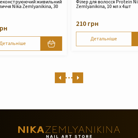
для волосся Protein Nika
Безсульфатний очищуючий
nikina, 10 мл x 4шт
шампунь для сухого та
пошкодженого волосся Nika
Zemlyanikina, 250 мл
грн
490 грн
Детальніше
Детальніше