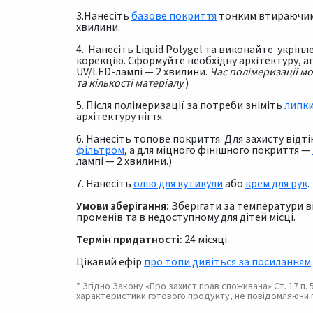
3.Нанесіть
базове покриття
тонким втираючим 
хвилини.
4. Нанесіть Liquid Polygel та виконайте укріп
корекцію. Cформуйте необхідну архітектуру, апе
UV/LED-лампі — 2 хвилини.
Час полімеризації м
та кількості матеріалу
.)
5. Після полімеризації за потреби зніміть
липк
архітектуру нігтя.
6. Нанесіть топове покриття. Для захисту від
фільтром
, а для міцного фінішного покриття —
лампі — 2 хвилини.)
7. Нанесіть
олію для кутикули
або
крем для рук
.
Умови зберігання:
Зберігати за температури від
променів та в недоступному для дітей місці.
Термін придатності:
24 місяці.
Цікавий ефір
про топи дивіться за посиланням
.
* Згідно Закону «Про захист прав споживача» Ст. 17 п
характеристики готового продукту, не повідомляючи 