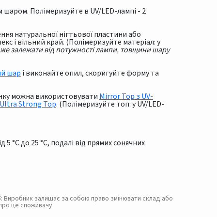
шаром. Полімеризуйте в UV/LED-лампі - 2
лення натуральної нігтьової пластини або
кс і вільний край. (Полімеризуйте матеріал: у
оже залежати від потужності лампи, товщини шару
ий шар
і виконайте опил, скоригуйте форму та
тінку можна використовувати
Mirror Top з UV-
Ultra Strong Top
. (Полімеризуйте топ: у UV/LED-
 5 °C до 25 °C, подалі від прямих сонячних
. 5: Виробник залишає за собою право змінювати склад або
про це споживачу.