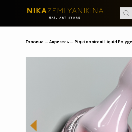
Пошу
товар
Головна
—
Акригель
—
Рідкі полігелі Liquid Polyge