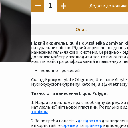
1
Додати до кошика
Опис
Рідкий акригель Liquid Polygel Nika Zemlyanik
натуральних нігтів. Рідкий акригель поєднав у
нанесення гель-лакової системи. Середньо - р
дозволяє майстру заощадити час та виконати ук
коштів майстра розфасований в пляшечку з пе
молочно - рожевий
Склад:
Epoxy Acrylate Oligomer, Urethane Acryle
Hydroxycyclohexylphenyl ketone, Bis(2-Metnacry
Технологія нанесення Liquid Polygel
:
1. Надайте вільному краю необхідну форму. З
натуральної нігтьової пластини. Ретельно вид
тоніком
.
2.За потреби нанесіть
дегідратор
для видаленн
використайте
фрешер
та
праймер
відповідно д