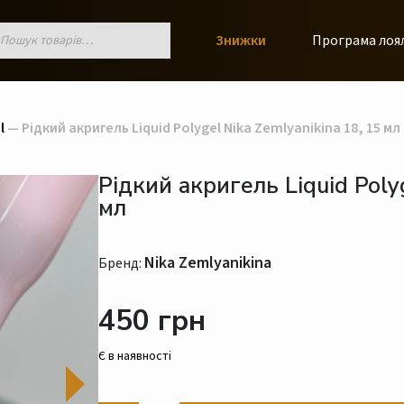
к
Знижки
Програма лоя
ів
l
— Рідкий акригель Liquid Polygel Nika Zemlyanikina 18, 15 мл
Рідкий акригель Liquid Poly
мл
Nika Zemlyanikina
Бренд:
450 грн
Є в наявності