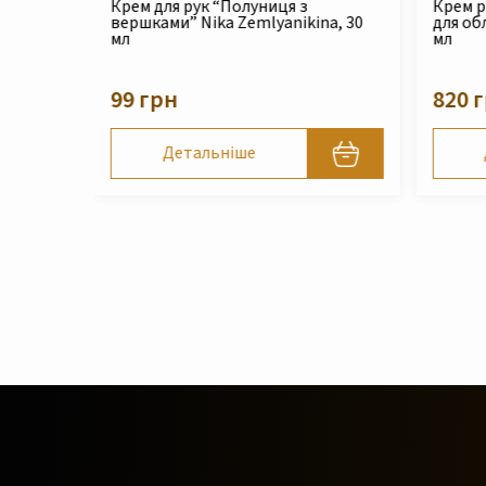
Крем реконструюючий живильний
Філер 
na, 30
для обличчя Nika Zemlyanikina, 30
Zemlya
мл
210 
820 грн
Детальніше