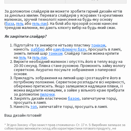
За допомогою слайдерів ви можете зробити гарний дизайн нігтів
за декілька хвилин. Перевага слайдерів у яскравих та креативних
малюнках, зручній технології нанесення на будь-яку основу
(
база
,
гель
або
гель-лак
). На білій або прозорій основі нанесені
трендові малюнки, які дають клієнту вибір на будь-який смак.
Як закріпити слайдер?
Підготуйте та знежирте нігтьову пластину
тоніком
,
нанесіть
раббер
або
камуфлюючу базу
, просушіть в лампі,
зніміть липкий шар
тоніком
. Слайдер також можна кріпити
на
гель
та
гель-лак
.
Виріжте необхідний малюнок і опустіть його в теплу воду на
20-30 секунд. Плівка стане рухомою. Промокніть зайву вологу
серветкою. Акуратно посуньте зображення з паперової
основи.
Прикладіть зображення на липкий шар і розташуйте його в
потрібному положенні. Серветкою розгладьте всі нерівності,
обережно притисніть.
Якщо залишилися надлишки плівки, її
можна видалити ножицями, а зайве у вільного краю прибрати
за допомогою
пилочки
.
Закріпіть дизайн еластичною
базою
, запечатуючи торці,
просушіть в лампі.
Нанесіть
топ
, запечатайте торці, просушіть в лампі.
Ваш дизайн готовий!
* Згідно Закону «Про захист прав споживача» Ст. 17 п. 5: Виробник залишає за
собою право змінювати склад або характеристики готового продукту, не