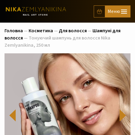
Головна
—
Косметика
—
Для волосся
—
Шампуні для
волосся
— Тонуючий шампунь для волосся Nika
Zemlyanikina, 250 мл