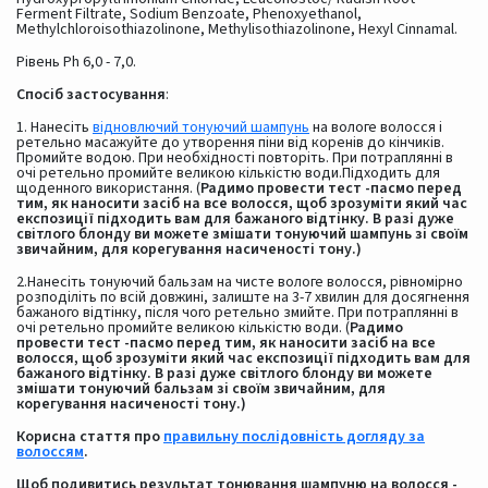
Ferment Filtrate, Sodium Benzoate, Phenoxyethanol,
Methylchloroisothiazolinone, Methylisothiazolinone, Hexyl Cinnamal.
Рівень Ph 6,0 - 7,0.
Спосіб застосування
:
1. Нанесіть
відновлючий тонуючий шампунь
на вологе волосся і
ретельно масажуйте до утворення піни від коренів до кінчиків.
Промийте водою. При необхідності повторіть. При потраплянні в
очі ретельно промийте великою кількістю води.Підходить для
щоденного використання. (
Радимо провести тест -пасмо перед
тим, як наносити засіб на все волосся, щоб зрозуміти який час
експозиції підходить вам для бажаного відтінку. В разі дуже
світлого блонду ви можете змішати тонуючий шампунь зі своїм
звичайним, для корегування насиченості тону.)
2.Нанесіть тонуючий бальзам на чисте вологе волосся, рівномірно
розподіліть по всій довжині, залиште на 3-7 хвилин для досягнення
бажаного відтінку, після чого ретельно змийте.
При потраплянні в
очі ретельно промийте великою кількістю води. (
Радимо
провести тест -пасмо перед тим, як наносити засіб на все
волосся, щоб зрозуміти який час експозиції підходить вам для
бажаного відтінку. В разі дуже світлого блонду ви можете
змішати тонуючий бальзам зі своїм звичайним, для
корегування насиченості тону.)
Корисна стаття про
правильну послідовність догляду за
волоссям
.
Щоб подивитись результат тонювання шампуню на волосся -