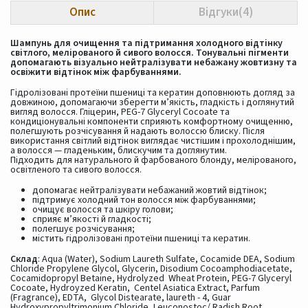
Опис
Відгуки(4)
Шампунь для очищення та підтримання холодного відтінку
світлого, мелірованого й сивого волосся. Тонувальні пігменти
допомагають візуально нейтралізувати небажану жовтизну та
освіжити відтінок між фарбуваннями.
Гідролізовані протеїни пшениці та кератин доповнюють догляд за
довжиною, допомагаючи зберегти м’якість, гладкість і доглянутий
вигляд волосся. Гліцерин, PEG-7 Glyceryl Cocoate та
кондиціонувальні компоненти сприяють комфортному очищенню,
полегшують розчісування й надають волоссю блиску. Після
використання світлий відтінок виглядає чистішим і прохолоднішим,
а волосся — гладеньким, блискучим та доглянутим.
Підходить для натурального й фарбованого блонду, мелірованого,
освітленого та сивого волосся.
допомагає нейтралізувати небажаний жовтий відтінок;
підтримує холодний тон волосся між фарбуваннями;
очищує волосся та шкіру голови;
сприяє м’якості й гладкості;
полегшує розчісування;
містить гідролізовані протеїни пшениці та кератин.
Склад
: Aqua (Water), Sodium Laureth Sulfate, Cocamide DEA, Sodium
Chloride Propylene Glycol, Glycerin, Disodium Cocoamphodiacetate,
Cocamidopropyl Betaine, Hydrolyzed Wheat Protein, PEG-7 Glyceryl
Cocoate, Hydroyzed Keratin, Centel Asiatica Extract, Parfum
(Fragrance), EDTA, Glycol Distearate, laureth - 4, Guar
Hydroxypropyltrimonium Chloride, Leuconostoc/ Radish Root