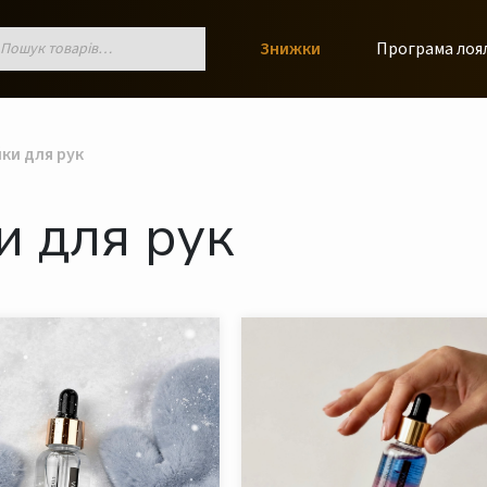
к
Знижки
Програма лоя
ів
ки для рук
и для рук