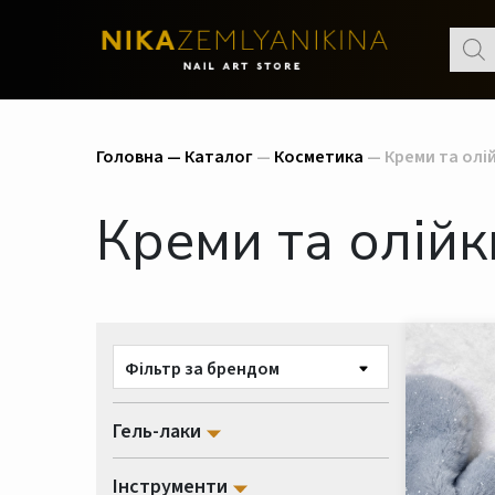
Пошу
товар
Головна —
Каталог
—
Косметика
— Креми та олій
Креми та олійк
Фільтр за брендом
Гель-лаки
Інструменти