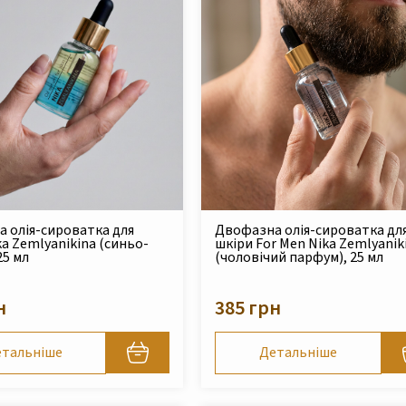
 олія-сироватка для
Двофазна олія-сироватка дл
ka Zemlyanikina (синьо-
шкіри For Men Nika Zemlyanik
25 мл
(чоловічий парфум), 25 мл
н
385 грн
тальніше
Детальніше