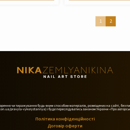
1
2
дтворення чи тиражування будь-яким способом матеріалів, розміщених на сайті, без п
on.ua/pravyla-vykorystannya) і буде переслідуватись законом України «Про авторськ
Політика конфіденційності
Договір оферти