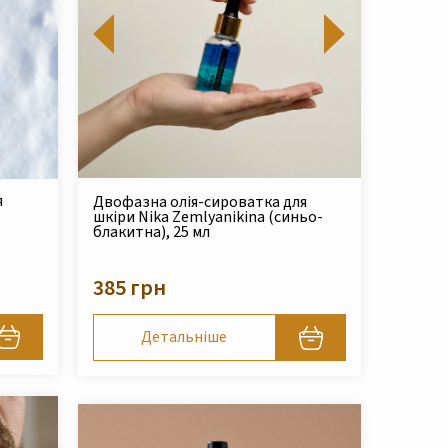
я
Двофазна олія-сироватка для
шкіри Nika Zemlyanikina (синьо-
блакитна), 25 мл
385 грн
Детальніше