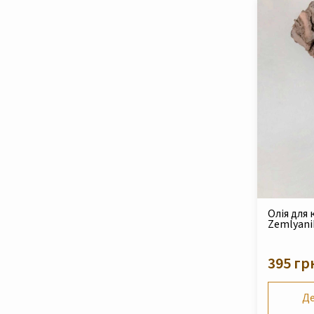
Олія для 
Zemlyani
395 гр
Де