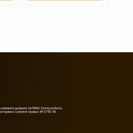
исьмового дозволу тм NIKA Zemlyanikina
е право і суміжні права» № 3792-XII