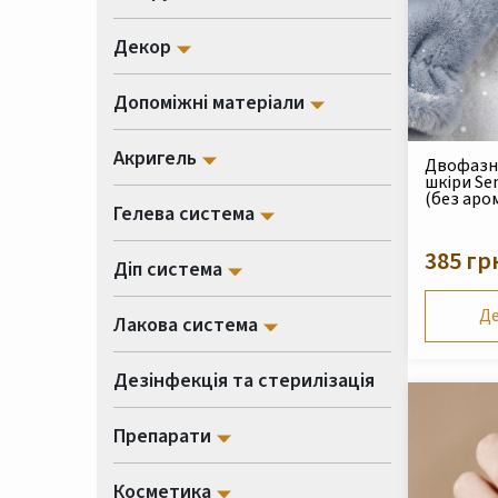
Декор
Допоміжні матеріали
Акригель
Двофазна
шкіри Sen
(без аро
Гелева система
385 гр
Діп система
Де
Лакова система
Дезінфекція та стерилізація
Препарати
Косметика