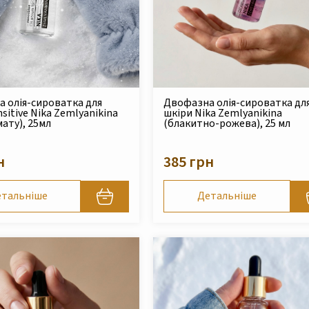
 олія-сироватка для
Двофазна олія-сироватка дл
sitive Nika Zemlyanikina
шкіри Nika Zemlyanikina
мату), 25мл
(блакитно-рожева), 25 мл
н
385 грн
тальніше
Детальніше