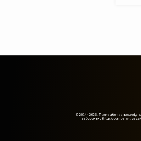
© 2014 - 2026 . Повне або часткове ві
заборонено (http://company.ligazak