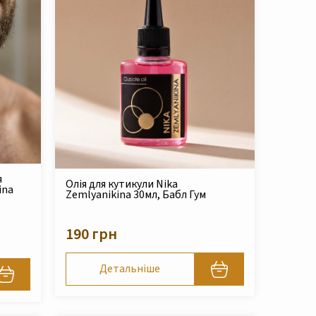
я
Олія для кутикули Nika
ina
Zemlyanikina 30мл, Бабл Гум
190 грн
Детальніше