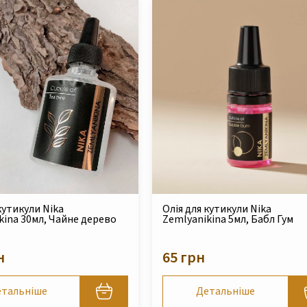
кутикули Nika
Олія для кутикули Nika
kina 30мл, Чайне дерево
Zemlyanikina 5мл, Бабл Гум
н
65 грн
тальніше
Детальніше