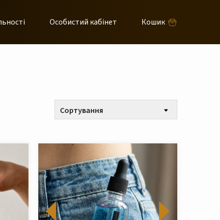
льності
Особистий кабінет
Кошик
Сортування