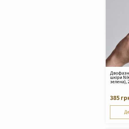
Двофазна
шкіри Ni
зелена), 
385 гр
Де