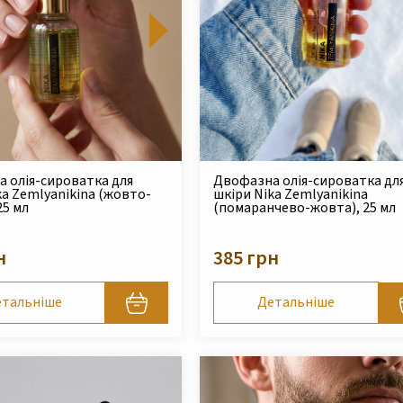
 олія-сироватка для
Двофазна олія-сироватка дл
ka Zemlyanikina (жовто-
шкіри Nika Zemlyanikina
25 мл
(помаранчево-жовта), 25 мл
н
385 грн
тальніше
Детальніше