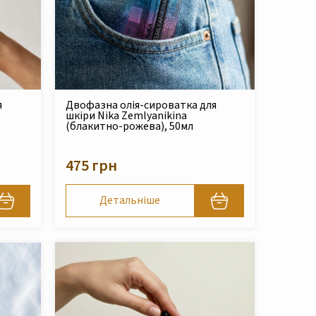
Двофазна олія-сироватка для
я
шкіри Nika Zemlyanikina
(блакитно-рожева), 50мл
475 грн
Детальніше