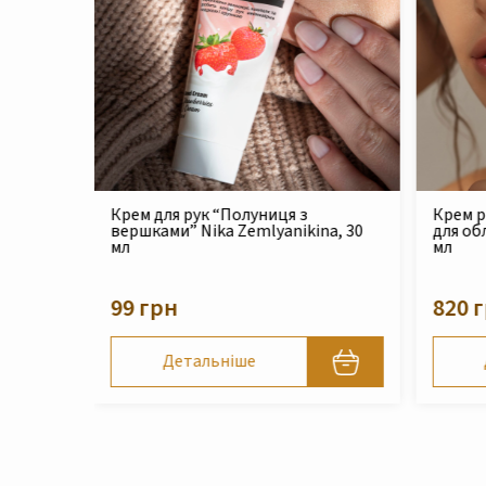
Крем реконструюючий живильний
Філер 
na, 30
для обличчя Nika Zemlyanikina, 30
Zemlya
мл
210 
820 грн
Детальніше