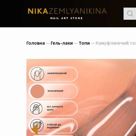
Пошу
товар
Головна
—
Гель-лаки
—
Топи
— Камуфлюючий топ 