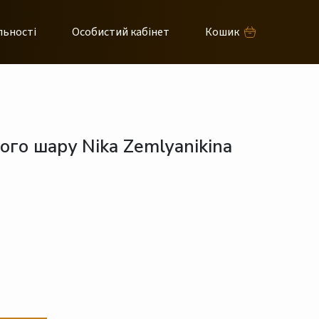
льності
Особистий кабінет
Кошик
го шару Nika Zemlyanikina