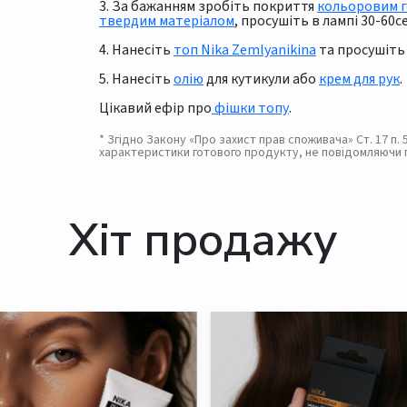
3. За бажанням зробіть покриття
кольоровим г
твердим матеріалом
, просушіть в лампі 30-60се
4. Нанесіть
топ Nika Zemlyanikina
та просушіть 
5. Нанесіть
олію
для кутикули або
крем для рук
.
Цікавий ефір про
фішки топу
.
* Згідно Закону «Про захист прав споживача» Ст. 17 п
характеристики готового продукту, не повідомляючи 
Хіт продажу