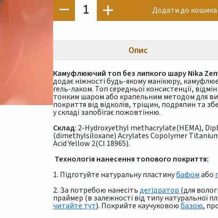
1
Додати до кошика
Опис
Камуфлюючий топ без липкого шару Nika Zeml
додає ніжності будь-якому манікюру, камуфлю
гель-лаком. Топ середньої консистенції, відмі
тонким шаром або крапельним методом для вир
покриття від відколів, тріщин, подряпин та збе
у складі запобігає пожовтінню.
Склад
: 2-Hydroxyethyl methacrylate(HEMA), Dip
(dimethylsiloxane) Acrylates Copolymer Titanium 
Acid Yellow 2(CI 18965).
Технологія нанесення топового покриття:
1. Підготуйте натуральну пластину
бафом
або
2. За потребою нанесіть
дегідратор
(для волог
праймер (в залежності від типу натуральної п
читайте тут
). Покрийте каучуковою
базою
, пр