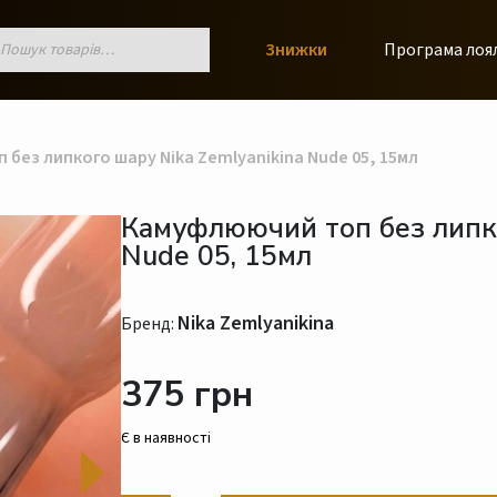
к
Знижки
Програма лоя
ів
без липкого шару Nika Zemlyanikina Nude 05, 15мл
Камуфлюючий топ без липко
Nude 05, 15мл
Nika Zemlyanikina
Бренд:
375 грн
Є в наявності