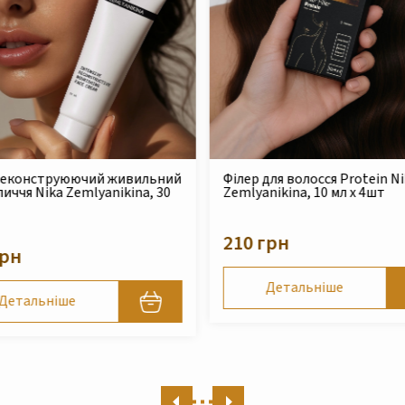
для волосся Protein Nika
Безсульфатний очищуючий
nikina, 10 мл x 4шт
шампунь для сухого та
пошкодженого волосся Nika
Zemlyanikina, 250 мл
грн
490 грн
Детальніше
Детальніше