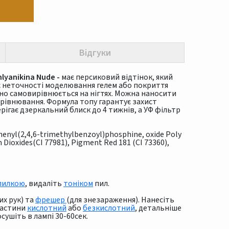
Відгуки
yanikina Nude -
має персиковий відтінок, який
є неточності моделювання гелем або покриття
нно самовирівнюється на нігтях. Можна наносити
івнювання. Формула топу гарантує захист
рігає дзеркальний блиск до 4 тижнів, а УФ фільтр
henyl(2,4,6-trimethylbenzoyl)phosphine, oxide Poly
Dioxides(CI 77981), Pigment Red 181 (CI 73360),
пилкою
, видаліть
тоніком
пил.
их рук) та
фрешер
(для знезараження). Нанесіть
ластини
кислотний
або
безкислотний
, детальніше
осушіть в лампі 30-60сек.