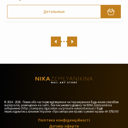
820 грн
Детальніше
© 2014 - 2026 . Повне або часткове відтворення чи тиражування будь-яким способом
матеріалів, розміщених на сайті, без письмового дозволу тм NIKA Zemlyanikina
заборонено (http://company.ligazakon.ua/pravyla-vykorystannya) і буде
переслідуватись законом України «Про авторське право і суміжні права» № 3792-XII
Політика конфіденційності
Договір оферти