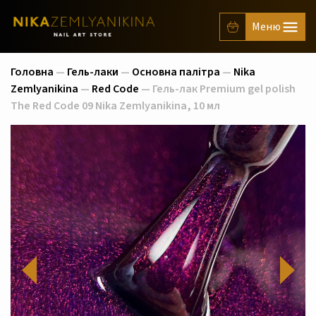
Головна
—
Гель-лаки
—
Основна палітра
—
Nika
Zemlyanikina
—
Red Code
— Гель-лак Premium gel polish
The Red Code 09 Nika Zemlyanikina, 10 мл