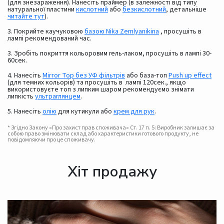
(для знезараження). Нанесіть праймер (в залежності від типу
натуральної пластини
кислотний
або
безкислотний
, детальніше
читайте тут
).
3. Покрийте каучуковою
базою Nika Zemlyanikina
, просушіть в
лампі рекомендований час.
3. Зробіть покриття кольоровим гель-лаком, просушіть в лампі 30-
60сек.
4. Нанесіть
Mirror Top без УФ фільтрів
або база-топ
Push up effect
(для темних кольорів) та просушіть в лампі 120сек., якщо
використовуєте топ з липким шаром рекомендуємо знімати
липкість
ультраглянцем
.
5. Нанесіть
олію
для кутикули або
крем для рук
.
* Згідно Закону «Про захист прав споживача» Ст. 17 п. 5: Виробник залишає за
собою право змінювати склад або характеристики готового продукту, не
повідомляючи про це споживачу.
Хіт продажу