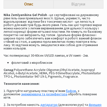
Опис
Відгуки
Nika Zemlyanikina Gel Polish
- це сертифіковані на державному
рівні гель-лаки преміальної якості. Щільні, укривисті, чисто
відкольоровані відтінки без токсичних кислот - це легкість в
роботі для майстрів будь-якого рівня. Гель-лак цієї торгової марки
можна наносити з легким вирівнюванням для щільності кольору і
легкої корекції форми нігтьової пластини. Не пливуть по базовому
покриттю і не вигорають під топом . Ідеальна форма флакона і
широке горло забезпечить вам комфорт в роботі: важкий флакон
стійкий на столі, а ширина горла виключає появу повітря в гель-
лаку. Усі відтінки можуть змішуватися між собою для отримання
нових кольорів.
Час полімеризації 30-60сек UV/LED лампах, в UV лампі - 2хв.
фіолетовий з мікроблиском
Склад
:Polyurethane Acrylate Oligomer,Ethyl Acetate, Isopropyl
Alcohol, n-Butyl Acetate, HEMA, PEG-9 Dimethacrylate, Photoinitiator
TPO-L, Photoinitiator 947-19-3, Pigments, Fragrance.
Технологія нанесення:
1. Підготуйте натуральну пластину м’яким
бафом
, з
допомогою
знежирювача та дезінфектора
обробіть поверхню
нігтя.
2. За потребою нанесіть
дегідратор
(для вологих рук) та
фрешер