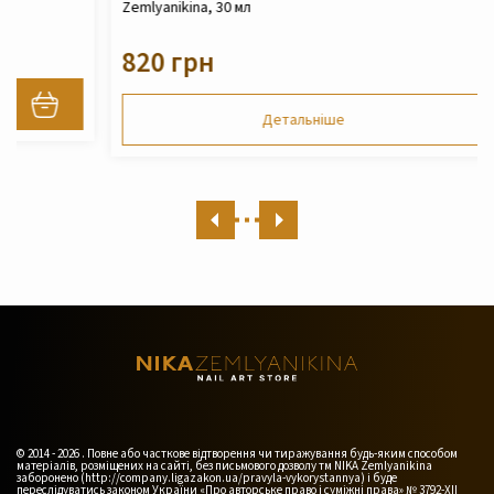
Zemlyanikina, 30 мл
820 грн
Детальніше
© 2014 - 2026 . Повне або часткове відтворення чи тиражування будь-яким способом
матеріалів, розміщених на сайті, без письмового дозволу тм NIKA Zemlyanikina
заборонено (http://company.ligazakon.ua/pravyla-vykorystannya) і буде
переслідуватись законом України «Про авторське право і суміжні права» № 3792-XII