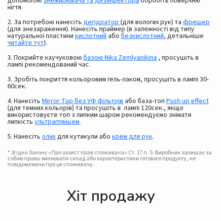
допомогою
знежирювача та дезінфектора
обробіть поверхню
нігтя.
2. За потребою нанесіть
дегідратор
(для вологих рук) та
фрешер
(для знезараження). Нанесіть праймер (в залежності від типу
натуральної пластини
кислотний
або
безкислотний
, детальніше
читайте тут
).
3. Покрийте каучуковою
базою Nika Zemlyanikina
, просушіть в
лампі рекомендований час.
3. Зробіть покриття кольоровим гель-лаком, просушіть в лампі 30-
60сек.
4. Нанесіть
Mirror Top без УФ фільтрів
або база-топ
Push up effect
(для темних кольорів) та просушіть в лампі 120сек., якщо
використовуєте топ з липким шаром рекомендуємо знімати
липкість
ультраглянцем
.
5. Нанесіть
олію
для кутикули або
крем для рук
.
* Згідно Закону «Про захист прав споживача» Ст. 17 п. 5: Виробник залишає за
собою право змінювати склад або характеристики готового продукту, не
повідомляючи про це споживачу.
Хіт продажу