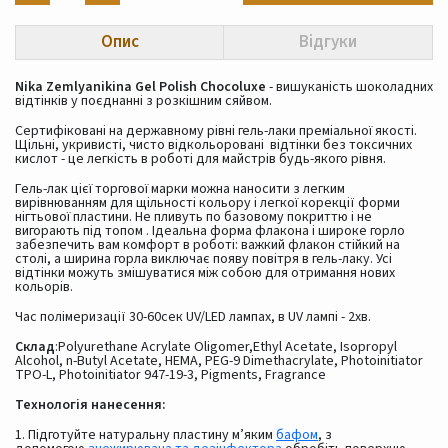
Опис
Відгуки
Nika Zemlyanikina Gel Polish Chocoluxe
- вишуканість шоколадних
відтінків у поєднанні з розкішним сяйвом.
Сертифіковані на державному рівні гель-лаки преміальної якості.
Щільні, укривисті, чисто відкольоровані відтінки без токсичних
кислот - це легкість в роботі для майстрів будь-якого рівня.
Гель-лак цієї торгової марки можна наносити з легким
вирівнюванням для щільності кольору і легкої корекції форми
нігтьової пластини. Не пливуть по базовому покриттю і не
вигорають під топом . Ідеальна форма флакона і широке горло
забезпечить вам комфорт в роботі: важкий флакон стійкий на
столі, а ширина горла виключає появу повітря в гель-лаку. Усі
відтінки можуть змішуватися між собою для отримання нових
кольорів.
Час полімеризації 30-60сек UV/LED лампах, в UV лампі - 2хв.
Склад
:Polyurethane Acrylate Oligomer,Ethyl Acetate, Isopropyl
Alcohol, n-Butyl Acetate, HEMA, PEG-9 Dimethacrylate, Photoinitiator
TPO-L, Photoinitiator 947-19-3, Pigments, Fragrance
Технологія нанесення:
1. Підготуйте натуральну пластину м’яким
бафом
, з