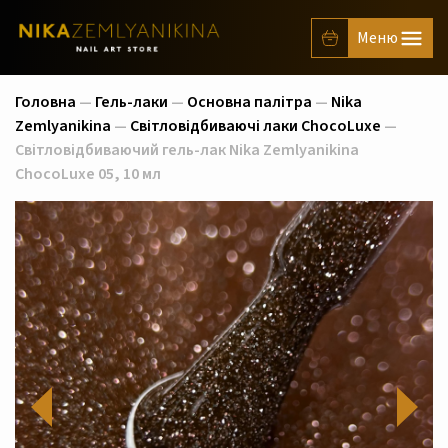
Головна
—
Гель-лаки
—
Основна палітра
—
Nika
Zemlyanikina
—
Світловідбиваючі лаки ChocoLuxe
—
Світловідбиваючий гель-лак Nika Zemlyanikina
ChocoLuxe 05, 10 мл