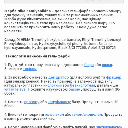
Фарба Nika Zemlyanikina
- ідеальна гель-фарба чорного кольору
для френчу, вензелів, тонких ліній та різноманітних малюнків!
Фарба дуже пігментована, не змінює колір, має щільну
консистенцію та не тече при малюванні. Без липкого шару, що
полегшить та прискорить Вашу роботу. З нею дуже легко
малювати!
Склад
:DI-HEMA Trimethylhexyl, dicarbamate, Ethyl Trimethylbenzoyl
Phenylphosphinate, Hydroxycyclohexyl phenyl ketone, Silica, p-
hydroxyanisole, Hydroquinone, Black 2/CI 77266, Violet 2/CI 60725.
Технологія нанесення гель-фарби
:
1. Підготуйте нігтьову пластину з допомогою
бафа
або
пилки
.
Знежирте
тоніком
.
2. За потребою нанесіть
дегідратор
(для вологих рук) та
фрешер
(для знезараження). Нанесіть праймер (в залежності від типу
натуральної пластини
кислотний
або
безкислотний
, детальніше
читайте тут
). Покрийте каучуковою
базою
, просушіть в лампі 30-
60сек.
3. Нанесіть
прозору
або
камуфлюючу
базу. Просушіть в лампі 30-
60сек.
4. Виконайте покриття
гель-лаком
або
гелем
/
акригелем
. Просушіть
в лампі рекомендований час.
4. Перед малюванням фарбою видаліть липкий шар
знежирювачем
.