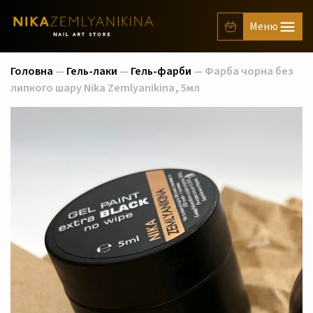
Головна
—
Гель-лаки
—
Гель-фарби
— Фарба чорна без
липкого шару Nika Zemlyanikina, 5мл