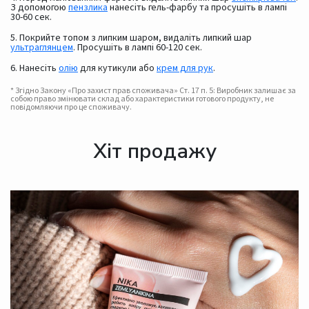
З допомогою
пензлика
нанесіть гель-фарбу та просушіть в лампі
30-60 сек.
5. Покрийте топом з липким шаром, видаліть липкий шар
ультраглянцем
. Просушіть в лампі 60-120 сек.
6. Нанесіть
олію
для кутикули або
крем для рук
.
* Згідно Закону «Про захист прав споживача» Ст. 17 п. 5: Виробник залишає за
собою право змінювати склад або характеристики готового продукту, не
повідомляючи про це споживачу.
Хіт продажу