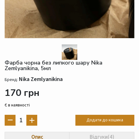
Фарба чорна без липкого шару Nika
Zemlyanikina, 5мл
Nika Zemlyanikina
Бренд:
170 грн
Є в наявності
1
Додати до кошика
Опис
Відгуки(4)