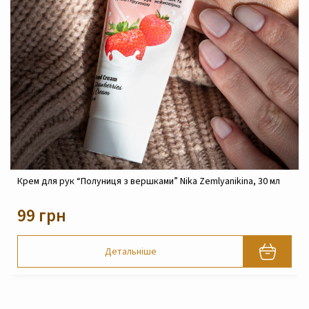
ук “Полуниця з вершками” Nika Zemlyanikina, 30 мл
Крем реконст
Zemlyanikina,
н
820 грн
Детальніше